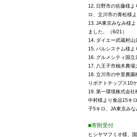
12. 日野市の佐藤様
ロ、立川市の青松様より
13. JA東京みなみ
ました。（6/21）
14. ダイエー武蔵村
15. パルシステム様
16. グルメシティ国
17. 八王子市柚木農
18. 立川市の中里農
りポテトチップス10ケ
19. 第一環境株式会
中村様より食品15キロ
子5キロ、JA東京みな
■寄附受付
ヒシヤマフミオ様、国