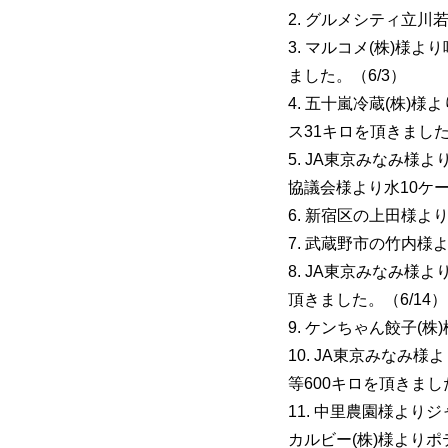
2. グルメシティ立川
3. マルコメ(株)様
ました。（6/3）
4. 五十嵐冷蔵(株)
ス31キロを頂きました
5. JA東京みなみ様
協議会様より水10ケー
6. 新宿区の上田様よ
7. 武蔵野市の竹内様
8. JA東京みなみ様
頂きました。（6/14）
9. ケンちゃん餃子(株
10. JA東京みな
等600キロを頂きました
11. 中里農園様より
カルビー(株)様よりポ