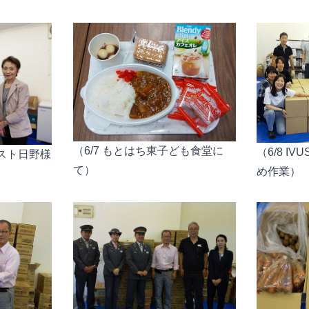
（6/7 もとはち東子ども食堂に
（6/8 I
ミスト日野様
て）
め作業）