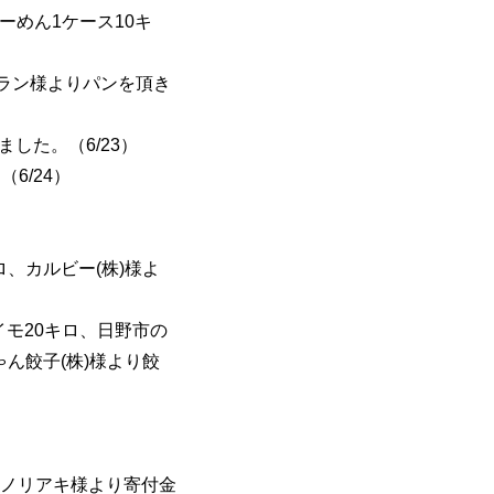
ーめん1ケース10キ
グラン様よりパンを頂き
した。（6/23）
6/24）
ロ、カルビー(株)様よ
イモ20キロ、日野市の
ゃん餃子(株)様より餃
ノリアキ様より寄付金