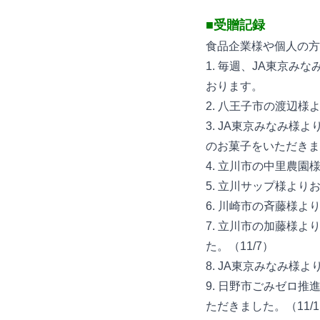
■受贈記録
食品企業様や個人の方
1. 毎週、JA東京
おります。
2. 八王子市の渡辺様
3. JA東京みなみ様
のお菓子をいただきまし
4. 立川市の中里農園
5. 立川サップ様より
6. 川崎市の斉藤様よ
7. 立川市の加藤様
た。（11/7）
8. JA東京みなみ様
9. 日野市ごみゼロ
ただきました。（11/1