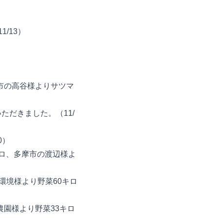
/13）
野市の高谷様よりサツマ
いただきました。（11/
0）
キロ、多摩市の渡辺様よ
一環境様より野菜60キロ
農園様より野菜33キロ