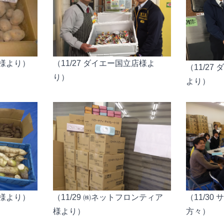
浦様より）
（11/27 ダイエー国立店様よ
（11/2
り）
より）
谷様より）
（11/29 ㈱ネットフロンティア
（11/3
様より）
方々）