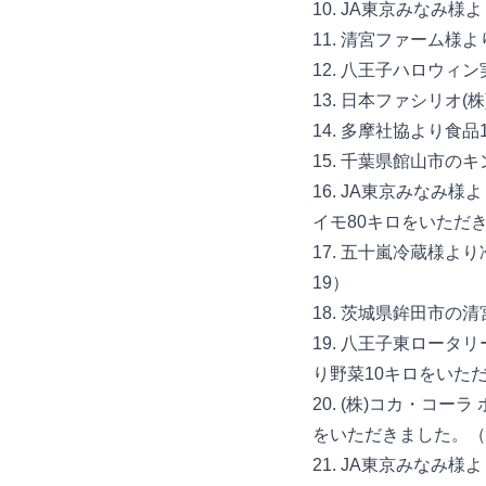
10. JA東京みなみ様
11. 清宮ファーム様
12. 八王子ハロウィ
13. 日本ファシリオ(
14. 多摩社協より食品
15. 千葉県館山市の
16. JA東京みな
イモ80キロをいただき
17. 五十嵐冷蔵様よ
19）
18. 茨城県鉾田市の
19. 八王子東ロー
り野菜10キロをいただ
20. (株)コカ・コ
をいただきました。（1
21. JA東京みなみ