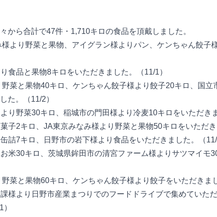
々から合計で47件・1,710キロの食品を頂戴しました。
みなみ様より野菜と果物、アイグラン様よりパン、ケンちゃん餃子
より食品と果物8キロをいただきました。（11/1）
より野菜と果物40キロ、ケンちゃん餃子様より餃子20キロ、国
た。（11/2）
様より野菜30キロ、稲城市の門田様より冷麦10キロをいただきま
お菓子2キロ、JA東京みなみ様より野菜と果物50キロをいただきま
り缶詰7キロ、日野市の岩下様より食品をいただきました。（11/
よりお米30キロ、茨城県鉾田市の清宮ファーム様よりサツマイモ
より野菜と果物60キロ、ケンちゃん餃子様より餃子をいただきまし
推進課様より日野市産業まつりでのフードドライブで集めていただ
1）