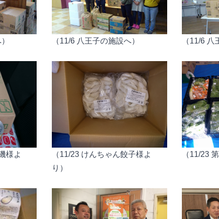
へ）
（11/6 八王子の施設へ）
（11/6
小磯様よ
（11/23 けんちゃん餃子様よ
（11/23
り）