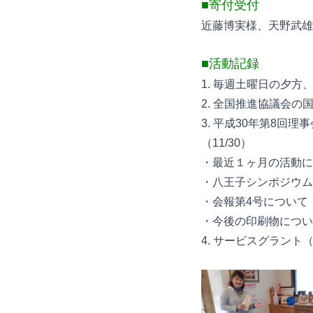
■寄付受付
近藤博実様、天野武雄
■活動記録
1. 毎週土曜日の夕
2. 全国推進協議会の
3. 平成30年第8回
（11/30）
・最近１ヶ月の活動に
・八王子シンポジウム
・会報第4号について
・今後の印刷物につい
4. サービスグラント