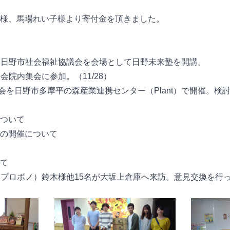
様、馬場れい子様より寄付金を頂きました。
方、日野市社会福祉協議会を会場として日野未来塾を開講。
国会院内集会に参加。（11/28）
理事会を日野市多摩平の森産業連携センター（Plant）で開催。
ついて
の開催について
て
（プロボノ）鈴木様他15名が大坂上倉庫へ来訪。意見交換を行った