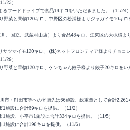
1/23）
によるフードドライブで食品14キロをいただきました。（11/24
様より野菜と果物120キロ、中野区の松浦様よりジャガイモ10キ
様（立川、国立、武蔵村山店）より食品48キロ、江東区の大槻様よ
）
よりサツマイモ120キロ、 (株)ネットフロンティア様よりチョコレ
1/29）
様より野菜と果物120キロ、ケンちゃん餃子様より餃子20キロをい
川市・町田市等への寄贈先は66施設、総重量として合計2,26
市1施設に合計69キロを提供。（11/2）
川市1施設、小平市1施設に合計334キロを提供。（11/5）
市1施設に合計198キロを提供。（11/6）