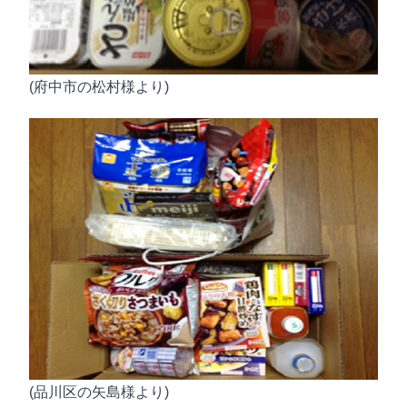
(府中市の松村様より)
(品川区の矢島様より)