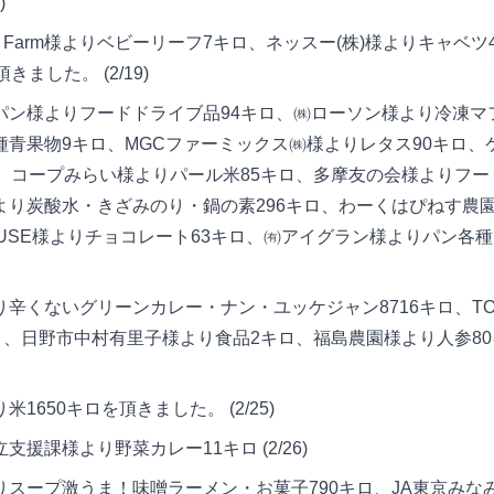
)
i Farm様よりベビーリーフ7キロ、ネッスー(株)様よりキャベ
ました。 (2/19)
ン様よりフードドライブ品94キロ、㈱ローソン様より冷凍マフィ
種青果物9キロ、MGCファーミックス㈱様よりレタス90キロ、
ロ、コープみらい様よりパール米85キロ、多摩友の会様よりフー
より炭酸水・きざみのり・鍋の素296キロ、わーくはぴねす農園
HOUSE様よりチョコレート63キロ、㈲アイグラン様よりパン各
辛くないグリーンカレー・ナン・ユッケジャン8716キロ、TO
キロ、日野市中村有里子様より食品2キロ、福島農園様より人参8
650キロを頂きました。 (2/25)
援課様より野菜カレー11キロ (2/26)
スープ激うま！味噌ラーメン・お菓子790キロ、JA東京みなみ