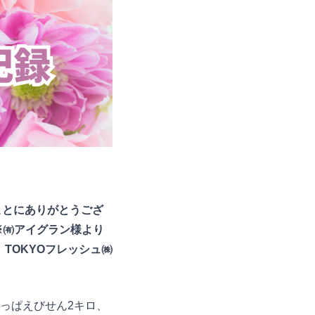
ことにありがとうござ
※㈲アイグラン様より
TOKYOフレッシュ㈱
りかっぱえびせん2キロ、