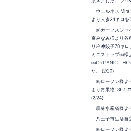
頂きました。 (2/18
ウェルネス Mira
より人参24キロを頂き
㈱カーブスジャパ
京みなみ様より各
り冷凍餃子78キ
ミニストップ㈱様
㈱ORGANIC 
た。 (2/20)
㈱ローソン様より
より青果物136
(2/24)
農林水産省様より米1
八王子市生活自立支
㈱ローソン様より