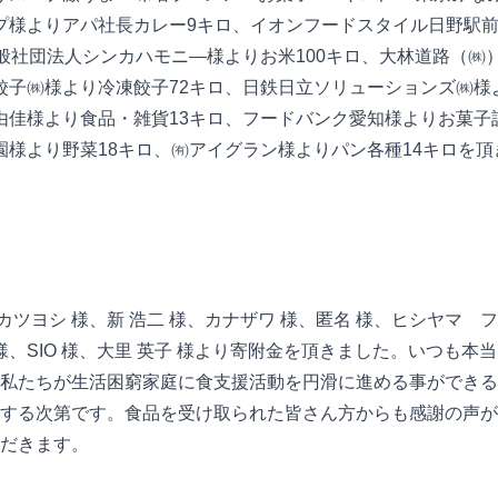
プ様よりアパ社長カレー9キロ、イオンフードスタイル日野駅
一般社団法人シンカハモニ―様よりお米100キロ、大林道路（㈱
餃子㈱様より冷凍餃子72キロ、日鉄日立ソリューションズ㈱様
由佳様より食品・雑貨13キロ、フードバンク愛知様よりお菓子詰
様より野菜18キロ、㈲アイグラン様よりパン各種14キロを頂きま
カツヨシ 様、新 浩二 様、
カナザワ 様、匿名 様、ヒシヤマ フ
、SIO 様、大里 英子 様
より寄附金を頂きました。いつも本当
私たちが生活困窮家庭に食支援活動を円滑に進める事ができる
する次第です。食品を受け取られた皆さん方からも感謝の声が
だきます。