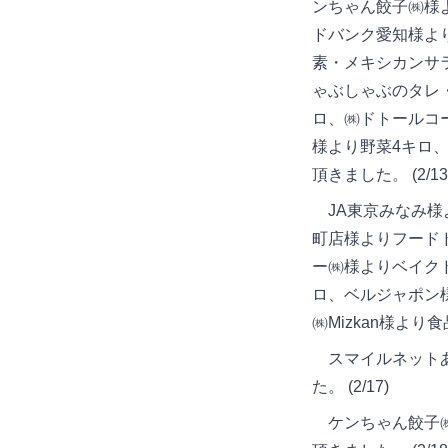
ンちゃん餃子㈱様
ドバンク愛知様よ
素・メキシカンサ
ゃぶしゃぶのタレ
ロ、㈱ドトールコ
様より野菜4キロ
頂きました。 (2/13
JA東京みなみ様よ
町店様よりフード
ー㈱様よりベイク
ロ、ベルジャポン
㈱Mizkan様より食
スマイルネットあ
た。 (2/17)
ケンちゃん餃子㈱