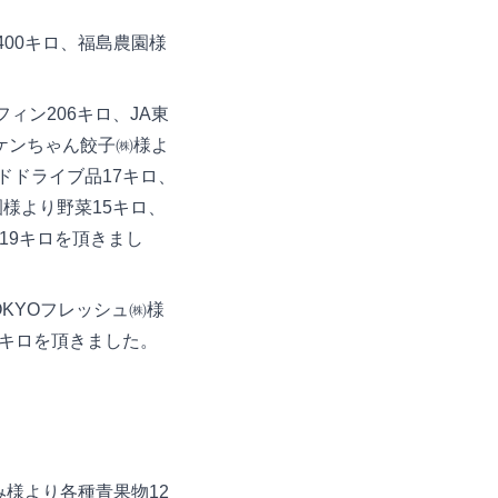
ツ400キロ、福島農園様
ン206キロ、JA東
ケンちゃん餃子㈱様よ
ドドライブ品17キロ、
様より野菜15キロ、
種19キロを頂きまし
KYOフレッシュ㈱様
0キロを頂きました。
様より各種青果物12