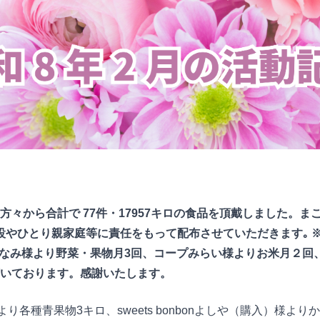
方々から合計で 77件・17957キロの食品を頂戴しました。ま
設やひとり親家庭等に責任をもって配布させていただきます｡ 
みなみ様より野菜・果物月3回、コープみらい様よりお米月２回、
いております。感謝いたします。
り各種青果物3キロ、sweets bonbonよしや（購入）様よ