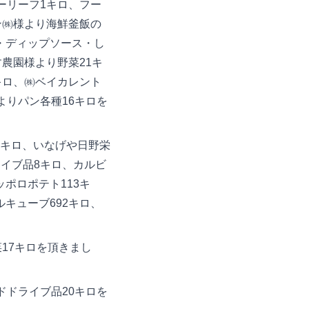
ーリーフ1キロ、フー
ン㈱様より海鮮釜飯の
・ディップソース・し
農園様より野菜21キ
キロ、㈱ベイカレント
よりパン各種16キロを
9キロ、いなげや日野栄
イブ品8キロ、カルビ
ポロポテト113キ
キューブ692キロ、
17キロを頂きまし
ドライブ品20キロを