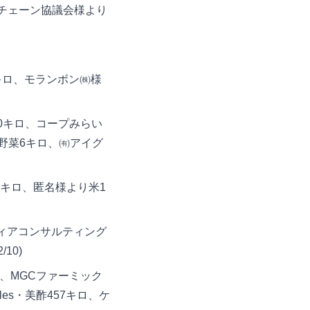
ドチェーン協議会様より
1キロ、モランボン㈱様
0キロ、コープみらい
野菜6キロ、㈲アイグ
0キロ、匿名様より米1
ィアコンサルティング
10)
、MGCファーミック
es・美酢457キロ、ケ