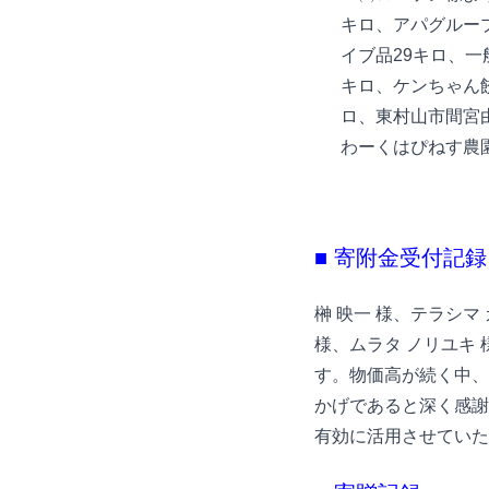
キロ、アパグルー
イブ品29キロ、
キロ、ケンちゃん
ロ、東村山市間宮
わーくはぴねす農園
■ 寄附金受付記録
榊 映一 様、テラシマ 
様、ムラタ ノリユキ 様
す。物価高が続く中、
かげであると深く感謝
有効に活用させていた