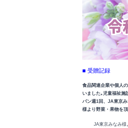
■ 受贈記録
食品関連企業や個人の
いました｡児童福祉施
パン週1回、JA東京
様より野菜・果物を頂
JA東京みなみ様よ