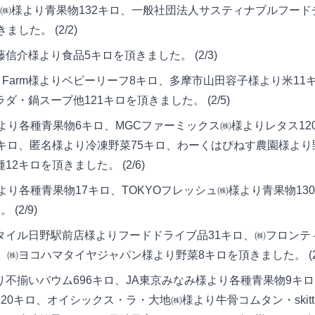
ュ㈱様より青果物132キロ、一般社団法人サスティナブルフー
した。 (2/2)
介様より食品5キロを頂きました。 (2/3)
ai Farm様よりベビーリーフ8キロ、多摩市山田容子様より米1
ダ・鍋スープ他121キロを頂きました。 (2/5)
より各種青果物6キロ、MGCファーミックス㈱様よりレタス12
5キロ、匿名様より冷凍野菜75キロ、わーくはぴねす農園様より
2キロを頂きました。 (2/6)
り各種青果物17キロ、TOKYOフレッシュ㈱様より青果物13
(2/9)
イル日野駅前店様よりフードドライブ品31キロ、㈱フロンテ
、㈱ヨコハマタイヤジャパン様より野菜8キロを頂きました。 (2/
不揃いバウム696キロ、JA東京みなみ様より各種青果物9キロ
20キロ、オイシックス・ラ・大地㈱様より牛骨コムタン・skittl