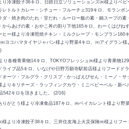
より冷凍餃子36キロ、日鉄日立ソリューションズ㈱様よりベビ
りレトルトカレー・シチュー・フルーチェ319キロ、モランボ
ラダ・焼き肉のたれ・甘だれ・ルーロー飯の素・鍋スープの素
・からあげの素・おやこ丼の割り下他165キロ、わーくはぴねす
ーヒー様より冷凍照焼チキン・ミルクレープ・モンブラン160
、㈱ヨコハマタイヤジャパン様より野菜4キロ、㈲アイグラン様
)
り各種青果物14キロ、TOKYOフレッシュ㈱様より青果物12
ドライブ品5キロ、いなげや日野万願寺駅前店様よりフードドラ
ドオーツ・フルグラ・クリスプ・かっぱえびせん・ミーノ・サッ
様よりキリチーズ・ラッフィングカウ・ミニベビーベル・新ベル
品542キロを頂きました。 (2/16)
りがとう様より冷凍食品187キロ、㈱ベイカレント様より野菜
様より冷凍餃子38キロ、三井住友海上火災保険㈱様よりフード