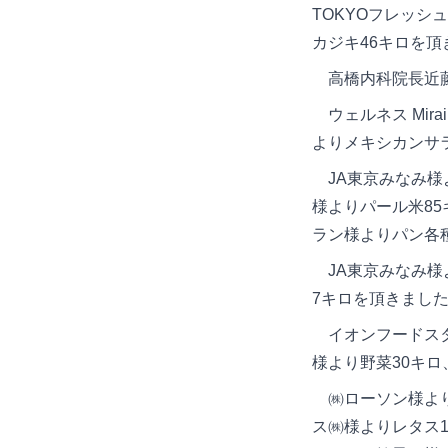
TOKYOフレッシ
カジキ46キロを頂きま
高橋内科院長近藤信
ウェルネス Mir
よりメキシカンサラ
JA東京みなみ様
様よりパール米8
ラン様よりパン各種1
JA東京みなみ様よ
7キロを頂きました。 
イオンフードスタ
様より野菜30キロ
㈱ローソン様より
ス㈱様よりレタス1