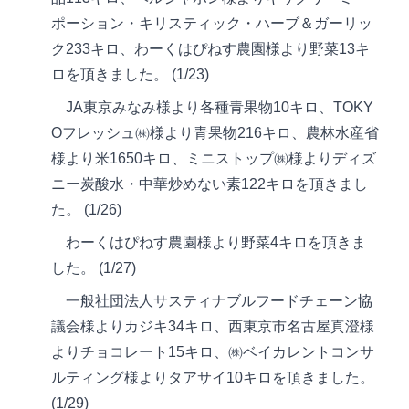
ポーション・キリスティック・ハーブ＆ガーリッ
ク233キロ、わーくはぴねす農園様より野菜13キ
ロを頂きました。 (1/23)
JA東京みなみ様より各種青果物10キロ、TOKY
Oフレッシュ㈱様より青果物216キロ、農林水産省
様より米1650キロ、ミニストップ㈱様よりディズ
ニー炭酸水・中華炒めない素122キロを頂きまし
た。 (1/26)
わーくはぴねす農園様より野菜4キロを頂きま
した。 (1/27)
一般社団法人サスティナブルフードチェーン協
議会様よりカジキ34キロ、西東京市名古屋真澄様
よりチョコレート15キロ、㈱ベイカレントコンサ
ルティング様よりタアサイ10キロを頂きました。
(1/29)