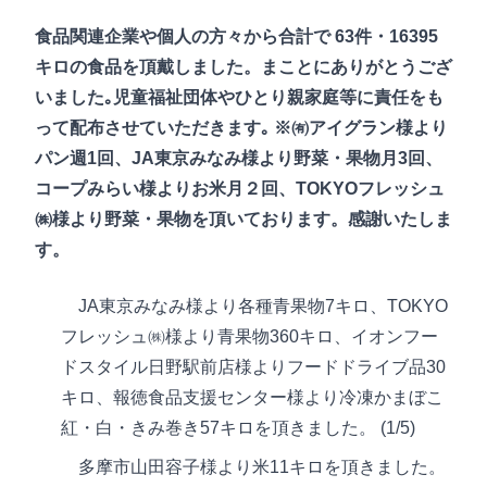
食品関連企業や個人の方々から合計で 63件・16395
キロの食品を頂戴しました。まことにありがとうござ
いました｡児童福祉団体やひとり親家庭等に責任をも
って配布させていただきます｡ ※㈲アイグラン様より
パン週1回、JA東京みなみ様より野菜・果物月3回、
コープみらい様よりお米月２回、TOKYOフレッシュ
㈱様より野菜・果物を頂いております。感謝いたしま
す。
JA東京みなみ様より各種青果物7キロ、TOKYO
フレッシュ㈱様より青果物360キロ、イオンフー
ドスタイル日野駅前店様よりフードドライブ品30
キロ、報徳食品支援センター様より冷凍かまぼこ
紅・白・きみ巻き57キロを頂きました。 (1/5)
多摩市山田容子様より米11キロを頂きました。