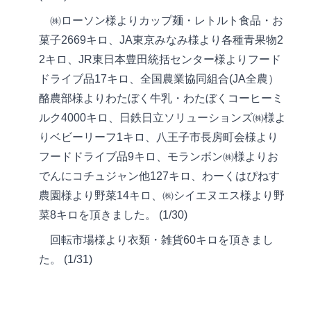
㈱ローソン様よりカップ麺・レトルト食品・お
菓子2669キロ、JA東京みなみ様より各種青果物2
2キロ、JR東日本豊田統括センター様よりフード
ドライブ品17キロ、全国農業協同組合(JA全農）
酪農部様よりわたぼく牛乳・わたぼくコーヒーミ
ルク4000キロ、日鉄日立ソリューションズ㈱様よ
りベビーリーフ1キロ、八王子市長房町会様より
フードドライブ品9キロ、モランボン㈱様よりお
でんにコチュジャン他127キロ、わーくはぴねす
農園様より野菜14キロ、㈱シイエヌエス様より野
菜8キロを頂きました。 (1/30)
回転市場様より衣類・雑貨60キロを頂きまし
た。 (1/31)