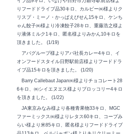
イブ品9キロ、いなげや日野市万願寺駅前店様よ
りフードドライブ品30キロ、カルビー㈱様よりク
リスプ・ミーノ・かっぱえびせん15キロ、ケンち
ゃん餃子㈱様より冷凍餃子28キロ、重藤浩之様よ
り液体ミルク1キロ、匿名様よりみかん10キロを
頂きました。 (1/19)
アパグループ様よりアパ社長カレー4キロ、イ
オンフードスタイル日野駅前店様よりフードドラ
イブ品15キロを頂きました。 (1/20)
Barry Callebaut Japan㈱様よりチョコレート28
6キロ、㈱シイエヌエス様よりブロッコリー4キロ
を頂きました。 (1/22)
JA東京みなみ様より各種青果物33キロ、MGC
ファーミックス㈱様よりレタス60キロ、コープみ
らい様より米85キロ、匿名様よりフードドライブ
品113キロ、ベルジャポン様よりキリクリーミー