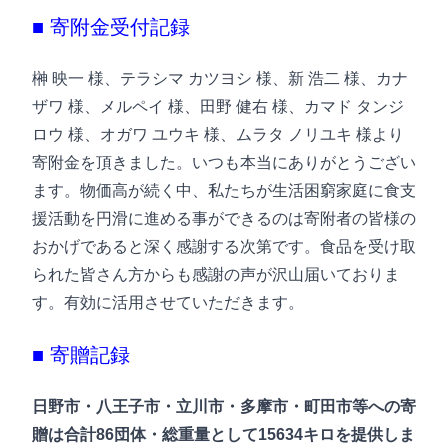
■ 寄附金受付記録
榊 映一 様、テラシマ カツヨシ 様、新 浩二 様、
カナ
ザワ 様、メルペイ 様、田野 健右 様、カマド タンジ
ロウ 様、
オガワ ユウキ 様、ムラタ ノリユキ 様
より
寄附金を頂きました。いつも本当にありがとうござい
ます。物価高が続く中、私たちが生活困窮家庭に食支
援活動を円滑に進める事ができるのは寄附者の皆様の
おかげであると深く感謝する次第です。食品を受け取
られた皆さん方からも感謝の声が沢山届いておりま
す。有効に活用させていただきます。
■ 寄贈記録
日野市・八王子市・立川市・多摩市・町田市等への寄
贈は合計86団体・総重量として15634キロを提供しま