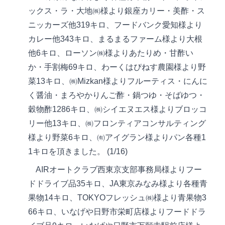
ックス・ラ・大地㈱様より銀座カリー・美酢・ス
ニッカーズ他319キロ、フードバンク愛知様より
カレー他343キロ、まるまるファーム様より大根
他6キロ、ローソン㈱様よりあたりめ・甘酢い
か・手割梅69キロ、わーくはぴねす農園様より野
菜13キロ、㈱Mizkan様よりフルーティス・にんに
く醤油・まろやかりんご酢・鍋つゆ・そばゆつ・
穀物酢1286キロ、㈱シイエヌエス様よりブロッコ
リー他13キロ、㈱フロンティアコンサルティング
様より野菜6キロ、㈲アイグラン様よりパン各種1
1キロを頂きました。 (1/16)
AIRオートクラブ西東京支部事務局様よりフー
ドドライブ品35キロ、JA東京みなみ様より各種青
果物14キロ、TOKYOフレッシュ㈱様より青果物3
66キロ、いなげや日野市栄町店様よりフードドラ